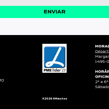
MORA
Depart
Margar
1495-0
HORÁR
OFICI
MO
2ª a 6ª
Sábado
®2026 HMmotos