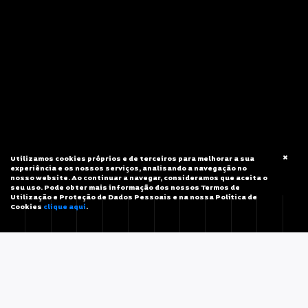
Utilizamos cookies próprios e de terceiros para melhorar a sua
experiência e os nossos serviços, analisando a navegação no
nosso website. Ao continuar a navegar, consideramos que aceita o
seu uso. Pode obter mais informação dos nossos Termos de
Utilização e Proteção de Dados Pessoais e na nossa Política de
Cookies
clique aqui
.
MOTOS USADAS