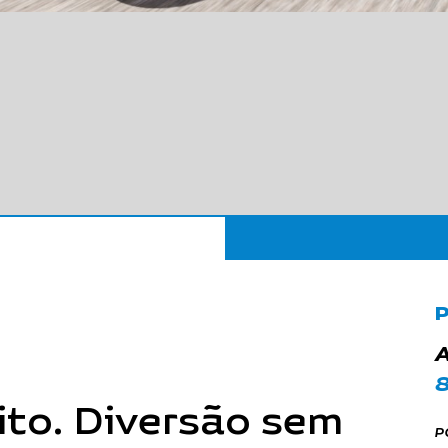
P
A
8
nito. Diversão sem
P