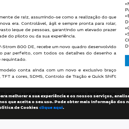
+
P
+
mente de raiz, assumindo-se como a realização do que
D
va era. Controlável, ágil e sempre pronta para rolar,
+
vasto leque de pessoas, garantindo um elevado prazer
+
e do piloto ou da sua experiência.
C
D
V-Strom 800 DE, recebe um novo quadro desenvolvido
o par perfeito, com todos os detalhes do desenho a
 requintado.
modelo conta ainda com um novo e exclusivo braço
a, TFT a cores, SDMS, Controlo de Tração e Quick Shift
8S vai ser a referência do seu segmento. Performance,
para melhorar a sua experiência e os nossos serviços, anal
vel, tornam-na na escolha ideal para qualquer pessoa.
mos que aceita o seu uso. Pode obter mais informação dos 
olítica de Cookies
clique aqui
.
ação.