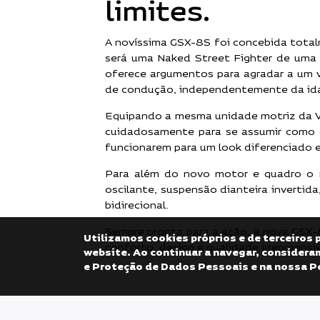
limites.
A novíssima GSX-8S foi concebida total
será uma Naked Street Fighter de uma no
oferece argumentos para agradar a um 
de condução, independentemente da idad
Equipando a mesma unidade motriz da 
cuidadosamente para se assumir como 
funcionarem para um look diferenciado e
Para além do novo motor e quadro o 
oscilante, suspensão dianteira invertid
bidirecional.
Sempre pronta para a ação, a nova GSX-
Utilizamos cookies próprios e de terceiros 
conforto, design e qualidade irrepreensí
website. Ao continuar a navegar, considera
e Proteção de Dados Pessoais e na nossa P
*Ao PVP acresce despesas de document