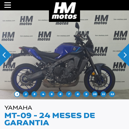
HMmotos
1
2
3
4
5
6
7
8
9
10
11
12
YAMAHA
MT-09 - 24 MESES DE
GARANTIA